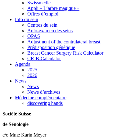
Swissmedic
Appli « L’arbre magique »
Offres d’emploi
Info du sein
Centres du sein
Auto-examen des seins
OPAS
Adjustment of the contralateral breast
Prédisposition génétique
Breast Cancer Surgery Risk Calculator
CRIB-Calculator
Agenda
2025
2026
News
News
News d’archives
Médecine complémentaire
discovering hands
Société Suisse
de Sénologie
c/o Mme Karin Meyer