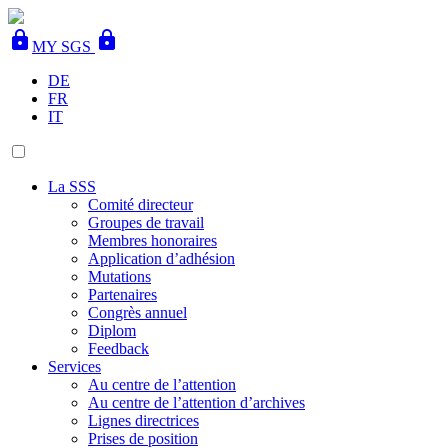
lock
lock
MY SGS
DE
FR
IT
La SSS
Comité directeur
Groupes de travail
Membres honoraires
Application d’adhésion
Mutations
Partenaires
Congrès annuel
Diplom
Feedback
Services
Au centre de l’attention
Au centre de l’attention d’archives
Lignes directrices
Prises de position