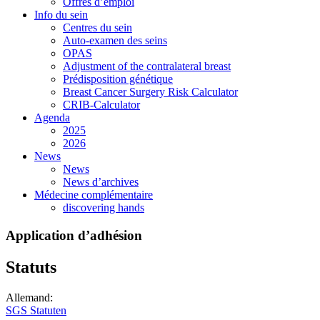
Offres d’emploi
Info du sein
Centres du sein
Auto-examen des seins
OPAS
Adjustment of the contralateral breast
Prédisposition génétique
Breast Cancer Surgery Risk Calculator
CRIB-Calculator
Agenda
2025
2026
News
News
News d’archives
Médecine complémentaire
discovering hands
Application d’adhésion
Statuts
Allemand:
SGS Statuten