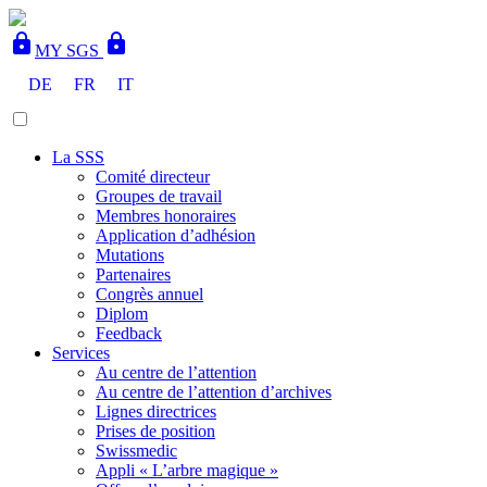
lock
lock
MY SGS
DE
FR
IT
La SSS
Comité directeur
Groupes de travail
Membres honoraires
Application d’adhésion
Mutations
Partenaires
Congrès annuel
Diplom
Feedback
Services
Au centre de l’attention
Au centre de l’attention d’archives
Lignes directrices
Prises de position
Swissmedic
Appli « L’arbre magique »