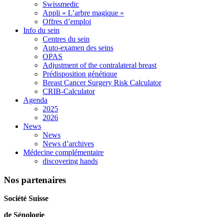
Swissmedic
Appli « L’arbre magique »
Offres d’emploi
Info du sein
Centres du sein
Auto-examen des seins
OPAS
Adjustment of the contralateral breast
Prédisposition génétique
Breast Cancer Surgery Risk Calculator
CRIB-Calculator
Agenda
2025
2026
News
News
News d’archives
Médecine complémentaire
discovering hands
Nos partenaires
Société Suisse
de Sénologie