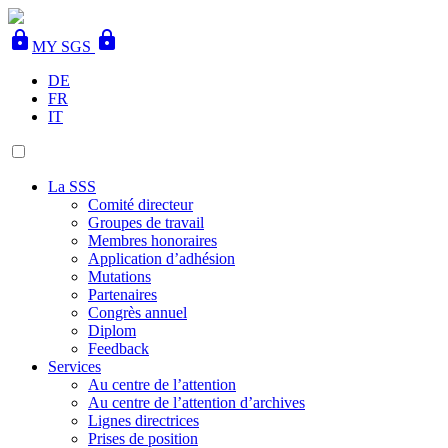
lock
lock
MY SGS
DE
FR
IT
La SSS
Comité directeur
Groupes de travail
Membres honoraires
Application d’adhésion
Mutations
Partenaires
Congrès annuel
Diplom
Feedback
Services
Au centre de l’attention
Au centre de l’attention d’archives
Lignes directrices
Prises de position