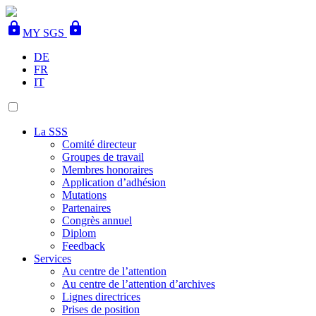
lock
lock
MY SGS
DE
FR
IT
La SSS
Comité directeur
Groupes de travail
Membres honoraires
Application d’adhésion
Mutations
Partenaires
Congrès annuel
Diplom
Feedback
Services
Au centre de l’attention
Au centre de l’attention d’archives
Lignes directrices
Prises de position