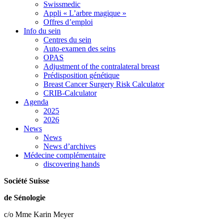
Swissmedic
Appli « L’arbre magique »
Offres d’emploi
Info du sein
Centres du sein
Auto-examen des seins
OPAS
Adjustment of the contralateral breast
Prédisposition génétique
Breast Cancer Surgery Risk Calculator
CRIB-Calculator
Agenda
2025
2026
News
News
News d’archives
Médecine complémentaire
discovering hands
Société Suisse
de Sénologie
c/o Mme Karin Meyer