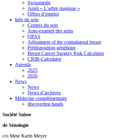
Swissmedic
Appli « L’arbre magique »
Offres d’emploi
Info du sein
Centres du sein
Auto-examen des seins
OPAS
Adjustment of the contralateral breast
Prédisposition génétique
Breast Cancer Surgery Risk Calculator
CRIB-Calculator
Agenda
2025
2026
News
News
News d’archives
Médecine complémentaire
discovering hands
Société Suisse
de Sénologie
c/o Mme Karin Meyer