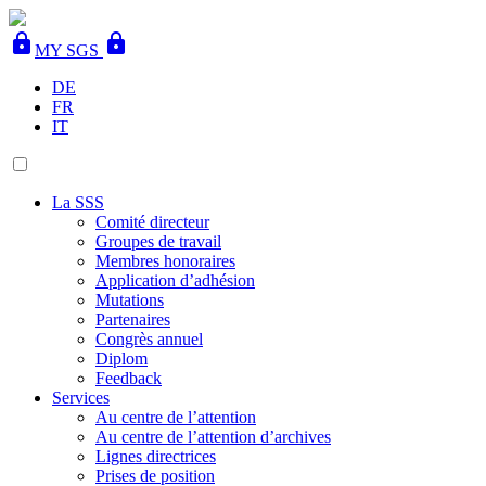
lock
lock
MY SGS
DE
FR
IT
La SSS
Comité directeur
Groupes de travail
Membres honoraires
Application d’adhésion
Mutations
Partenaires
Congrès annuel
Diplom
Feedback
Services
Au centre de l’attention
Au centre de l’attention d’archives
Lignes directrices
Prises de position