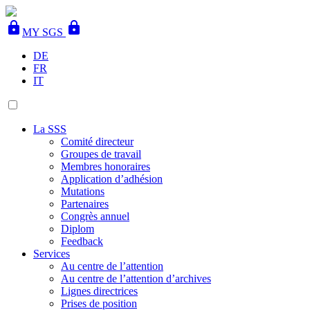
lock
lock
MY SGS
DE
FR
IT
La SSS
Comité directeur
Groupes de travail
Membres honoraires
Application d’adhésion
Mutations
Partenaires
Congrès annuel
Diplom
Feedback
Services
Au centre de l’attention
Au centre de l’attention d’archives
Lignes directrices
Prises de position