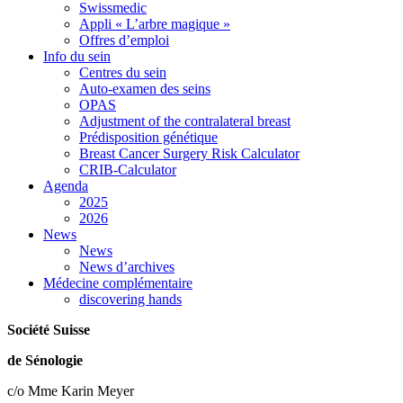
Swissmedic
Appli « L’arbre magique »
Offres d’emploi
Info du sein
Centres du sein
Auto-examen des seins
OPAS
Adjustment of the contralateral breast
Prédisposition génétique
Breast Cancer Surgery Risk Calculator
CRIB-Calculator
Agenda
2025
2026
News
News
News d’archives
Médecine complémentaire
discovering hands
Société Suisse
de Sénologie
c/o Mme Karin Meyer