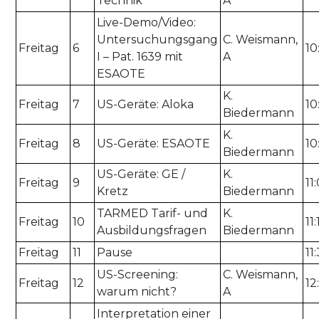
Technik
A
Live-Demo/Video:
Untersuchungsgang
C. Weismann,
Freitag
6
10
I – Pat. 1639 mit
A
ESAOTE
K.
Freitag
7
US-Geräte: Aloka
10
Biedermann
K.
Freitag
8
US-Geräte: ESAOTE
10
Biedermann
US-Geräte: GE /
K.
Freitag
9
11
Kretz
Biedermann
TARMED Tarif- und
K.
Freitag
10
11:
Ausbildungsfragen
Biedermann
Freitag
11
Pause
11
US-Screening:
C. Weismann,
Freitag
12
12
warum nicht?
A
Interpretation einer