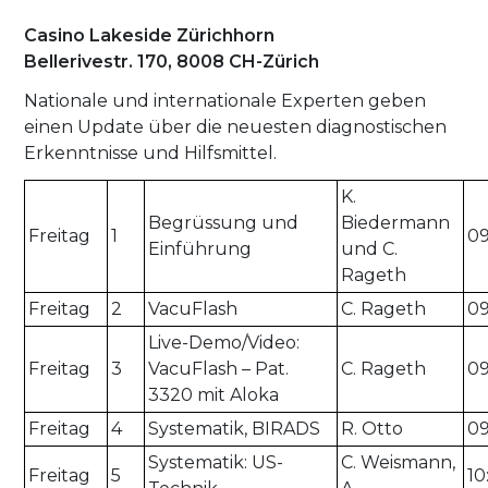
Casino Lakeside Zürichhorn
Bellerivestr. 170, 8008 CH-Zürich
Nationale und internationale Experten geben
einen Update über die neuesten diagnostischen
Erkenntnisse und Hilfsmittel.
K.
Begrüssung und
Biedermann
Freitag
1
09
Einführung
und C.
Rageth
Freitag
2
VacuFlash
C. Rageth
09
Live-Demo/Video:
Freitag
3
VacuFlash – Pat.
C. Rageth
09
3320 mit Aloka
Freitag
4
Systematik, BIRADS
R. Otto
09
Systematik: US-
C. Weismann,
Freitag
5
10