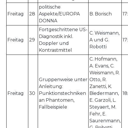
politische
Freitag
28
Aspekte/EUROPA
B. Borisch
17
DONNA
Fortgeschrittene US-
C. Weismann,
Diagnostik inkl.
Freitag
29
A und G.
17
Doppler und
Robotti
Kontrastmittel
C. Hofmann,
A. Evans, C.
Weismann, R.
Gruppenweise unter
Otto, R.
Anleitung:
Zanetti, K.
Freitag
30
Punktionstechniken
Biedermann,
18
an Phantomen,
E. Garzoli, L.
Fallbeispiele
Steyaert, M.
Fehr, E.
Saurenmann,
G. Robotti