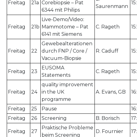
Freitag
21a
Corebiopsie – Pat
15
Saurenmann
6344 mit Philips
Live-Demo/Video:
Freitag
21b
Mammotome – Pat
C. Rageth
15
6141 mit Siemens
Gewebealterationen
Freitag
22
durch FNP / Core /
R. Caduff
15
Vacuum-Biopsie
EUSOMA
Freitag
23
C. Rageth
15
Statements
quality improvement
Freitag
24
in the UK
A. Evans, GB
16
programme
Freitag
25
Pause
16
Freitag
26
Screening
B. Borisch
17
Praktische Probleme
Freitag
27
D. Fournier
17
beim Screening