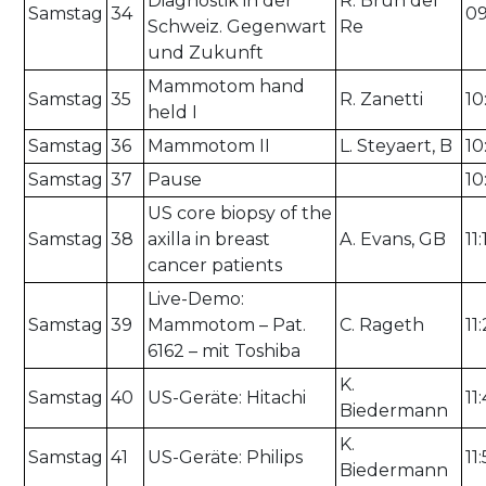
Diagnostik in der
R. Brun del
Samstag
34
09
Schweiz. Gegenwart
Re
und Zukunft
Mammotom hand
Samstag
35
R. Zanetti
10
held I
Samstag
36
Mammotom II
L. Steyaert, B
10
Samstag
37
Pause
10
US core biopsy of the
Samstag
38
axilla in breast
A. Evans, GB
11
cancer patients
Live-Demo:
Samstag
39
Mammotom – Pat.
C. Rageth
11
6162 – mit Toshiba
K.
Samstag
40
US-Geräte: Hitachi
11
Biedermann
K.
Samstag
41
US-Geräte: Philips
11
Biedermann