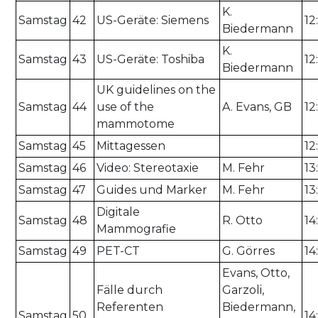
K.
Samstag
42
US-Geräte: Siemens
12
Biedermann
K.
Samstag
43
US-Geräte: Toshiba
12
Biedermann
UK guidelines on the
Samstag
44
use of the
A. Evans, GB
12
mammotome
Samstag
45
Mittagessen
12
Samstag
46
Video: Stereotaxie
M. Fehr
13
Samstag
47
Guides und Marker
M. Fehr
13
Digitale
Samstag
48
R. Otto
14
Mammografie
Samstag
49
PET-CT
G. Görres
14
Evans, Otto,
Fälle durch
Garzoli,
Referenten
Biedermann,
Samstag
50
14