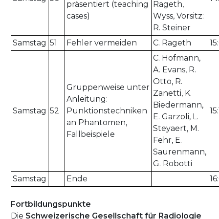
präsentiert (teaching
Rageth,
cases)
Wyss, Vorsitz:
R. Steiner
Samstag
51
Fehler vermeiden
C. Rageth
15
C. Hofmann,
A. Evans, R.
Otto, R.
Gruppenweise unter
Zanetti, K.
Anleitung:
Biedermann,
Samstag
52
Punktionstechniken
15
E. Garzoli, L.
an Phantomen,
Steyaert, M.
Fallbeispiele
Fehr, E.
Saurenmann,
G. Robotti
Samstag
Ende
16
Fortbildungspunkte
Die
Schweizerische Gesellschaft für Radiologie