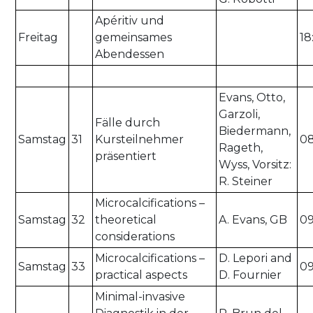
Apéritiv und
Freitag
gemeinsames
18
Abendessen
Evans, Otto,
Garzoli,
Fälle durch
Biedermann,
Samstag
31
Kursteilnehmer
08
Rageth,
präsentiert
Wyss, Vorsitz:
R. Steiner
Microcalcifications –
Samstag
32
theoretical
A. Evans, GB
09
considerations
Microcalcifications –
D. Lepori and
Samstag
33
09
practical aspects
D. Fournier
Minimal-invasive