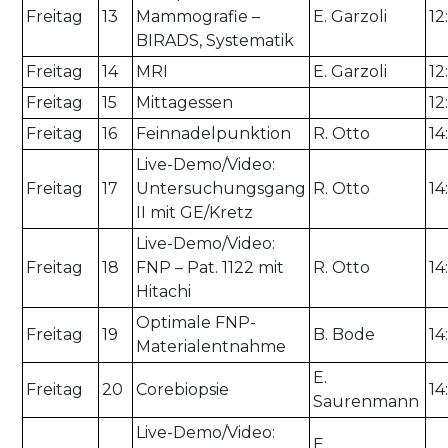
Freitag
13
Mammografie –
E. Garzoli
12
BIRADS, Systematik
Freitag
14
MRI
E. Garzoli
12
Freitag
15
Mittagessen
12
Freitag
16
Feinnadelpunktion
R. Otto
14
Live-Demo/Video:
Freitag
17
Untersuchungsgang
R. Otto
14
II mit GE/Kretz
Live-Demo/Video:
Freitag
18
FNP – Pat. 1122 mit
R. Otto
14
Hitachi
Optimale FNP-
Freitag
19
B. Bode
14
Materialentnahme
E.
Freitag
20
Corebiopsie
14
Saurenmann
Live-Demo/Video:
E.