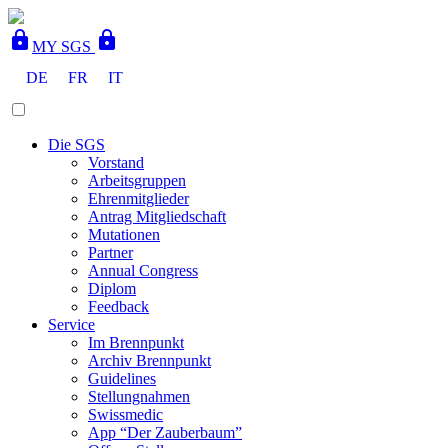
lock
lock
MY SGS
DE
FR
IT
Die SGS
Vorstand
Arbeitsgruppen
Ehrenmitglieder
Antrag Mitgliedschaft
Mutationen
Partner
Annual Congress
Diplom
Feedback
Service
Im Brennpunkt
Archiv Brennpunkt
Guidelines
Stellungnahmen
Swissmedic
App “Der Zauberbaum”