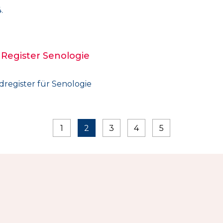
.
 Register Senologie
dregister für Senologie
1
2
3
4
5