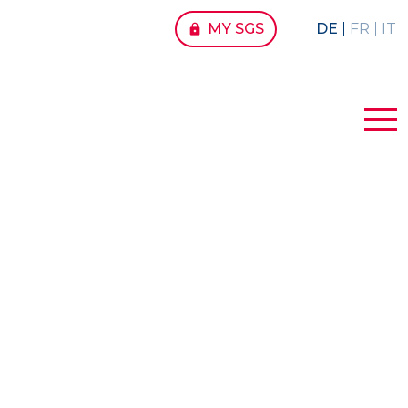
MY SGS
DE
FR
IT
lock