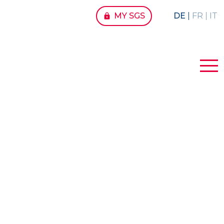
MY SGS
DE
FR
IT
lock