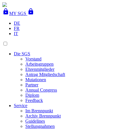
lock
lock
MY SGS
DE
FR
IT
Die SGS
Vorstand
Arbeitsgruppen
Ehrenmitglieder
Antrag Mitgliedschaft
Mutationen
Partner
Annual Congress
Diplom
Feedback
Service
Im Brennpunkt
Archiv Brennpunkt
Guidelines
Stellungnahmen