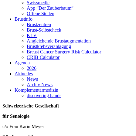
Swissmedic
App “Der Zauberbaum”
Offene Stellen
Brustinfo
Brustzentren
Brust-Selbstcheck
KLV
Angleichende Brustaugmentation
Brustkrebsveranlagung
Breast Cancer Surgery Risk Calculator
CRIB-Calculator
Agenda
2026
Aktuelles
News
Archiv News
Komplementärmedizin
discovering hands
Schweizerische Gesellschaft
für Senologie
c/o Frau Karin Meyer