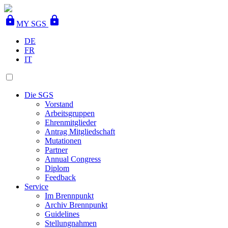
lock
lock
MY SGS
DE
FR
IT
Die SGS
Vorstand
Arbeitsgruppen
Ehrenmitglieder
Antrag Mitgliedschaft
Mutationen
Partner
Annual Congress
Diplom
Feedback
Service
Im Brennpunkt
Archiv Brennpunkt
Guidelines
Stellungnahmen