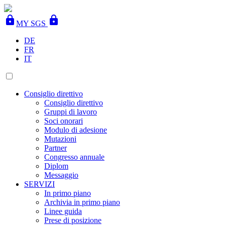
lock
lock
MY SGS
DE
FR
IT
Consiglio direttivo
Consiglio direttivo
Gruppi di lavoro
Soci onorari
Modulo di adesione
Mutazioni
Partner
Congresso annuale
Diplom
Messaggio
SERVIZI
In primo piano
Archivia in primo piano
Linee guida
Prese di posizione