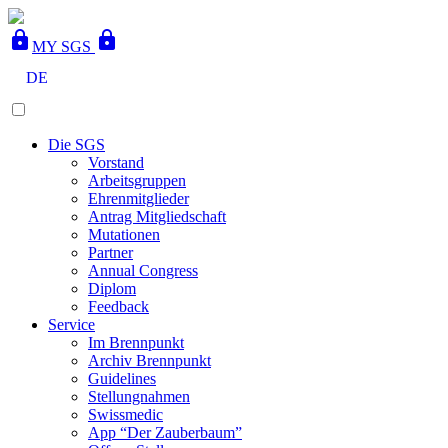
lock
lock
MY SGS
DE
Die SGS
Vorstand
Arbeitsgruppen
Ehrenmitglieder
Antrag Mitgliedschaft
Mutationen
Partner
Annual Congress
Diplom
Feedback
Service
Im Brennpunkt
Archiv Brennpunkt
Guidelines
Stellungnahmen
Swissmedic
App “Der Zauberbaum”