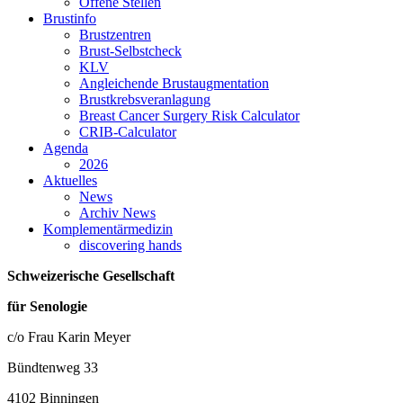
Offene Stellen
Brustinfo
Brustzentren
Brust-Selbstcheck
KLV
Angleichende Brustaugmentation
Brustkrebsveranlagung
Breast Cancer Surgery Risk Calculator
CRIB-Calculator
Agenda
2026
Aktuelles
News
Archiv News
Komplementärmedizin
discovering hands
Schweizerische Gesellschaft
für Senologie
c/o Frau Karin Meyer
Bündtenweg 33
4102 Binningen