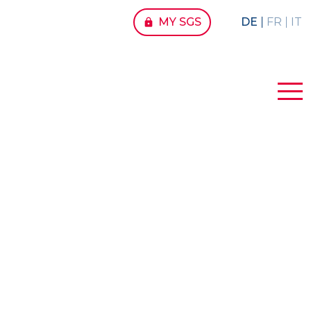
MY SGS
DE
FR
IT
lock