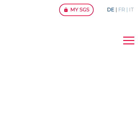
MY SGS
DE
FR
IT
lock