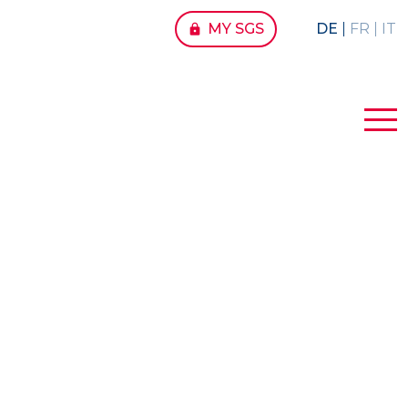
MY SGS
DE
FR
IT
lock