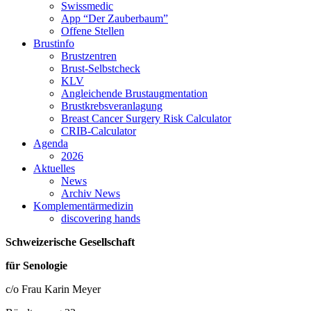
Swissmedic
App “Der Zauberbaum”
Offene Stellen
Brustinfo
Brustzentren
Brust-Selbstcheck
KLV
Angleichende Brustaugmentation
Brustkrebsveranlagung
Breast Cancer Surgery Risk Calculator
CRIB-Calculator
Agenda
2026
Aktuelles
News
Archiv News
Komplementärmedizin
discovering hands
Schweizerische Gesellschaft
für Senologie
c/o Frau Karin Meyer