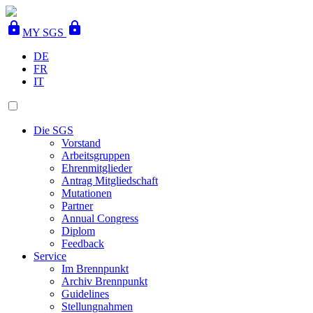
lock
lock
MY SGS
DE
FR
IT
Die SGS
Vorstand
Arbeitsgruppen
Ehrenmitglieder
Antrag Mitgliedschaft
Mutationen
Partner
Annual Congress
Diplom
Feedback
Service
Im Brennpunkt
Archiv Brennpunkt
Guidelines
Stellungnahmen